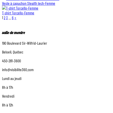
Veste à capuchon Stealth tech-Femme
T-shirt Torcello-Femme
1
2
3
…
6
»
salle de montre
190 Boulevard Sir-Wilfrid-Laurier
Beloeil, Québec
450-281-3600
info@visibilite360.com
Lundi au jeudi
8h à 17h
Vendredi
8h à 12h