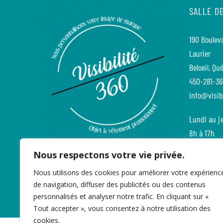
SALLE D
190 Bouleva
Laurier
Beloeil, Qu
450-281-3
info@visib
Lundi au j
8h à 17h
Vendredi
Nous respectons votre vie privée.
8h à 12h
Nous utilisons des cookies pour améliorer votre expérienc
de navigation, diffuser des publicités ou des contenus
personnalisés et analyser notre trafic. En cliquant sur «
2019-2026 | Tous droits réservés - Visibilité 360
Tout accepter », vous consentez à notre utilisation des
cookies.