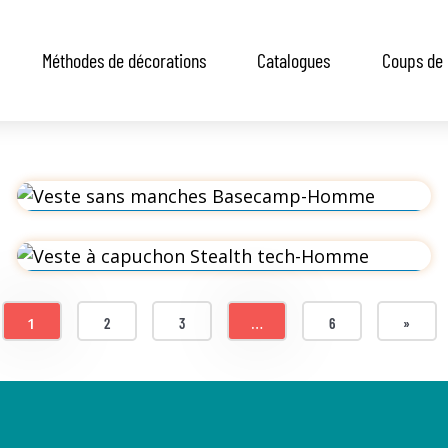
Méthodes de décorations
Catalogues
Coups de 
1
…
2
3
6
»