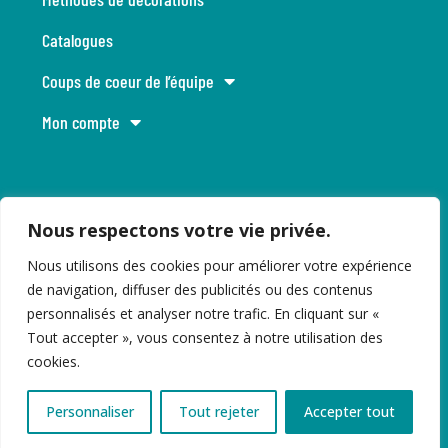
Catalogues
Coups de coeur de l’équipe
Mon compte
INFOLETTRE
Nous respectons votre vie privée.
Soyez au courant de nos dernières nouvelles ainsi que nos promotions.
Nous utilisons des cookies pour améliorer votre expérience
de navigation, diffuser des publicités ou des contenus
personnalisés et analyser notre trafic. En cliquant sur «
Tout accepter », vous consentez à notre utilisation des
cookies.
S'INSCRIRE ⟶
Personnaliser
Tout rejeter
Accepter tout
2019-2026 | Tous droits réservés - Visibilité 360