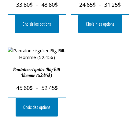
33.80
$
–
48.80
$
24.65
$
–
31.25
$
Choisir les options
Choisir les options
Pantalon régulier Big Bill-
Homme (52.45$)
45.60
$
–
52.45
$
Choix des options