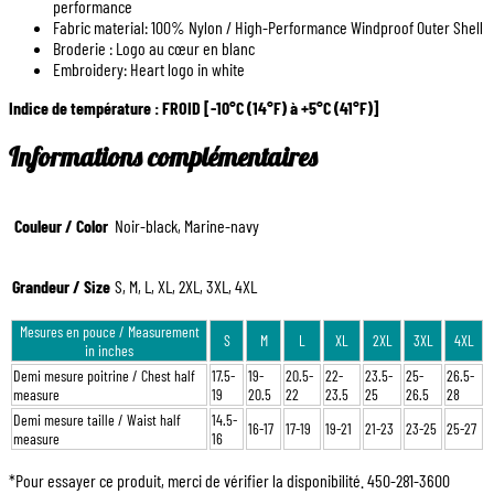
performance
Fabric material: 100% Nylon / High-Performance Windproof Outer Shell
Broderie : Logo au cœur en blanc
Embroidery: Heart logo in white
Indice de température :
FROID [-10°C (14°F) à +5°C (41°F)]
Informations complémentaires
Couleur / Color
Noir-black, Marine-navy
Grandeur / Size
S, M, L, XL, 2XL, 3XL, 4XL
Mesures en pouce / Measurement
S
M
L
XL
2XL
3XL
4XL
in inches
Demi mesure poitrine / Chest half
17.5-
19-
20.5-
22-
23.5-
25-
26.5-
measure
19
20.5
22
23.5
25
26.5
28
Demi mesure taille / Waist half
14.5-
16-17
17-19
19-21
21-23
23-25
25-27
measure
16
*Pour essayer ce produit, merci de vérifier la disponibilité. 450-281-3600