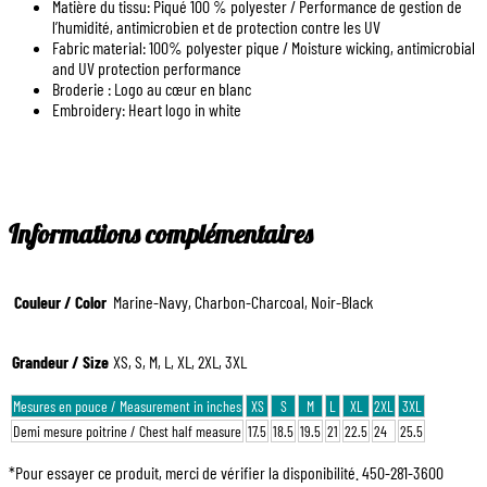
Matière du tissu: Piqué 100 % polyester / Performance de gestion de
l’humidité, antimicrobien et de protection contre les UV
Fabric material: 100% polyester pique / Moisture wicking, antimicrobial
and UV protection performance
Broderie : Logo au cœur en blanc
Embroidery: Heart logo in white
Informations complémentaires
Couleur / Color
Marine-Navy, Charbon-Charcoal, Noir-Black
Grandeur / Size
XS, S, M, L, XL, 2XL, 3XL
Mesures en pouce / Measurement in inches
XS
S
M
L
XL
2XL
3XL
Demi mesure poitrine / Chest half measure
17.5
18.5
19.5
21
22.5
24
25.5
*Pour essayer ce produit, merci de vérifier la disponibilité. 450-281-3600