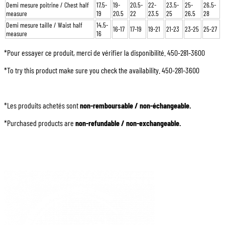
Demi mesure poitrine / Chest half
17.5-
19-
20.5-
22-
23.5-
25-
26.5-
measure
19
20.5
22
23.5
25
26.5
28
Demi mesure taille / Waist half
14.5-
16-17
17-19
19-21
21-23
23-25
25-27
measure
16
*Pour essayer ce produit, merci de vérifier la disponibilité. 450-281-3600
*To try this product make sure you check the availability. 450-281-3600
*Les produits achetés sont
non-remboursable / non-échangeable.
*Purchased products are
non-refundable / non-exchangeable.