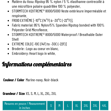
Matière du tissu: Ripstop 95 % nylon / 5 % élasthanne contrecollé à
une microfibre polaire quadrillée 100 % polyester.
STORMTECH H2XTREME® 8000/5000 Veste extérieure imperméable et
respirante.
FROID EXTRÊME [-10°C (14°F) à -30°C (-22°F)].
Fabric material: 95% Nylon/5% Spandex Ripstop bonded with 100%
Polyester Grid Microfleece.
STORMTECH H2XTREME® 8000/5000 Waterproof / Breathable Outer
Shell
EXTREME COLD [-10C (14F) to -30C (-22F)]
Broderie : Logo au coeur en blanc.
Embroidery: Heart logo in white.
Informations complémentaires
Couleur / Color
Marine-navy, Noir-black
Grandeur / Size
XS, S, M, L, XL, 2XL, 3XL
Mesures en pouce / Measurement
S
M
L
XL
2XL
3XL
4XL
in inches