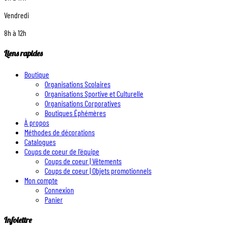
Vendredi
8h à 12h
Liens rapides
Boutique
Organisations Scolaires
Organisations Sportive et Culturelle
Organisations Corporatives
Boutiques Éphémères
À propos
Méthodes de décorations
Catalogues
Coups de coeur de l’équipe
Coups de coeur | Vêtements
Coups de coeur | Objets promotionnels
Mon compte
Connexion
Panier
Infolettre