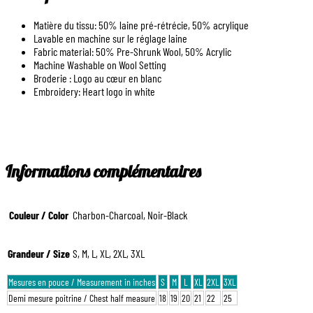
Matière du tissu: 50% laine pré-rétrécie, 50% acrylique
Lavable en machine sur le réglage laine
Fabric material: 50% Pre-Shrunk Wool, 50% Acrylic
Machine Washable on Wool Setting
Broderie : Logo au cœur en blanc
Embroidery: Heart logo in white
Informations complémentaires
Couleur / Color
Charbon-Charcoal, Noir-Black
Grandeur / Size
S, M, L, XL, 2XL, 3XL
Mesures en pouce / Measurement in inches
S
M
L
XL
2XL
3XL
Demi mesure poitrine / Chest half measure
18
19
20
21
22
25