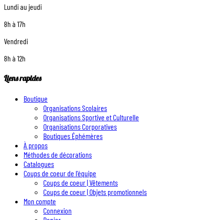
Lundi au jeudi
8h à 17h
Vendredi
8h à 12h
Liens rapides
Boutique
Organisations Scolaires
Organisations Sportive et Culturelle
Organisations Corporatives
Boutiques Éphémères
À propos
Méthodes de décorations
Catalogues
Coups de coeur de l’équipe
Coups de coeur | Vêtements
Coups de coeur | Objets promotionnels
Mon compte
Connexion
Panier