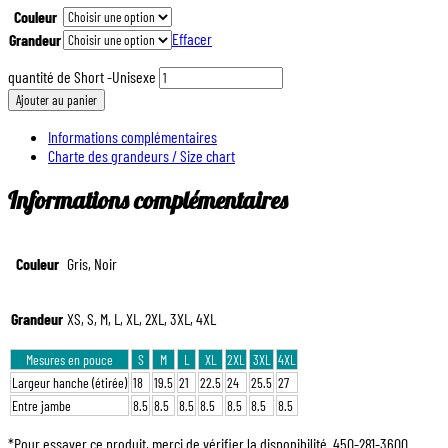
Couleur
Effacer
Grandeur
quantité de Short -Unisexe
Ajouter au panier
Informations complémentaires
Charte des grandeurs / Size chart
Informations complémentaires
Couleur
Gris, Noir
Grandeur
XS, S, M, L, XL, 2XL, 3XL, 4XL
Mesures en pouce
S
M
L
XL
2XL
3XL
4XL
Largeur hanche (étirée)
18
19.5
21
22.5
24
25.5
27
Entre jambe
8.5
8.5
8.5
8.5
8.5
8.5
8.5
*Pour essayer ce produit, merci de vérifier la disponibilité. 450-281-3600