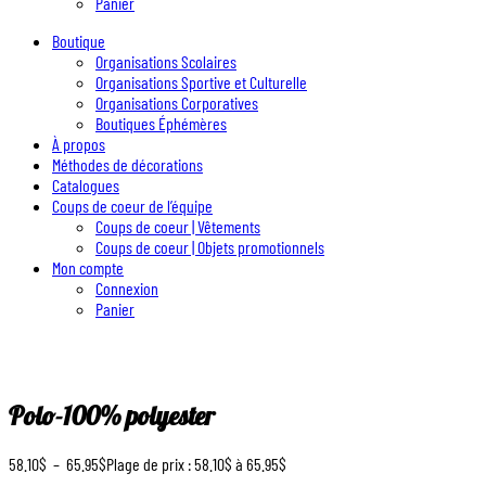
Panier
Boutique
Organisations Scolaires
Organisations Sportive et Culturelle
Organisations Corporatives
Boutiques Éphémères
À propos
Méthodes de décorations
Catalogues
Coups de coeur de l’équipe
Coups de coeur | Vêtements
Coups de coeur | Objets promotionnels
Mon compte
Connexion
Panier
Polo-100% polyester
58.10
$
–
65.95
$
Plage de prix : 58.10$ à 65.95$