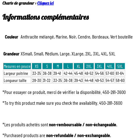
Charte de grandeur :
Cliquez ici
Informations complémentaires
Couleur
Anthracite mélangé, Marine, Noir, Cendre, Bordeaux, Vert bouteille
Grandeur
XSmall, Small, Médium, Large, XLarge, 2XL, 3XL, 4XL, 5XL
Mesures en pouce
XS
S
M
L
XL
2XL
3XL
4XL
5XL
Largeur poitrine
33-35
36-38
39-41
42-44
45-48
49-52
54-56
57-60
61-64
Longueur taille
28-30
31-32
33-35
36-38
39-43
44-48
49-53
54-57
58-60
*Pour essayer ce produit, merci de vérifier la disponibilité. 450-281-3600
*To try this product make sure you check the availability. 450-281-3600
*Les produits achetés sont
non-remboursable / non-échangeable.
*Purchased products are
non-refundable / non-exchangeable.