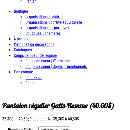
Panier
Boutique
Organisations Scolaires
Organisations Sportive et Culturelle
Organisations Corporatives
Boutiques Éphémères
À propos
Méthodes de décorations
Catalogues
Coups de coeur de l’équipe
Coups de coeur | Vêtements
Coups de coeur | Objets promotionnels
Mon compte
Connexion
Panier
Pantalon régulier Gatts-Homme (40.60$)
35.30
$
–
40.50
$
Plage de prix : 35.30$ à 40.50$
Grandeur Taille