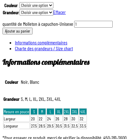
Couleur
Effacer
Grandeur
quantité de Molleton à capuchon-Unisexe
Ajouter au panier
Informations complémentaires
Charte des grandeurs / Size chart
Informations complémentaires
Couleur
Noir, Blanc
Grandeur
S, M, L, XL, 2XL, 3XL, 4XL
Mesure en pouce
S
M
L
XL
2XL
3XL
4XL
Largeur
20
22
24
26
28
30
32
Longueur
27.5
28.5
29.5
30.5
31.5
32.5
33.5
*Pour essayer ce produit, merci de vérifier la disponibilité. 450-281-3600